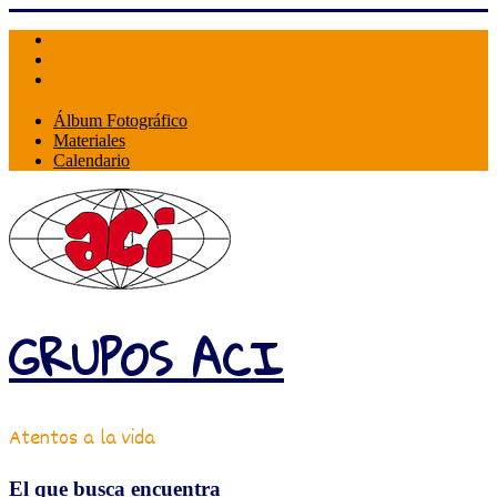
Skip
to
content
Álbum Fotográfico
Materiales
Calendario
GRUPOS ACI
Atentos a la vida
El que busca encuentra