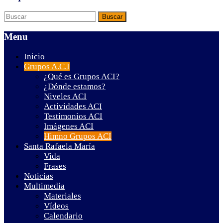
Menu
Inicio
Grupos A.C.I
¿Qué es Grupos ACI?
¿Dónde estamos?
Niveles ACI
Actividades ACI
Testimonios ACI
Imágenes ACI
Himno Grupos ACI
Santa Rafaela María
Vida
Frases
Noticias
Multimedia
Materiales
Vídeos
Calendario