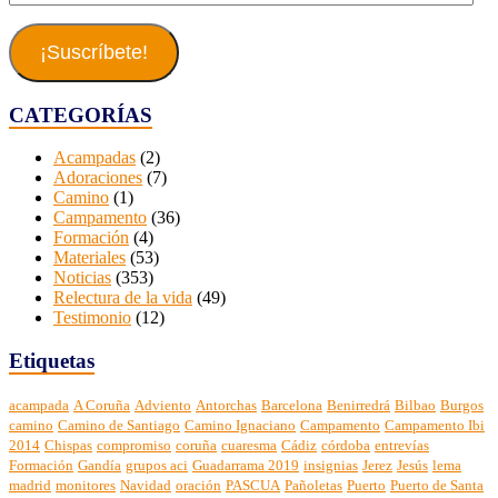
de
correo
electrónico
¡Suscríbete!
CATEGORÍAS
Acampadas
(2)
Adoraciones
(7)
Camino
(1)
Campamento
(36)
Formación
(4)
Materiales
(53)
Noticias
(353)
Relectura de la vida
(49)
Testimonio
(12)
Etiquetas
acampada
A Coruña
Adviento
Antorchas
Barcelona
Benirredrá
Bilbao
Burgos
camino
Camino de Santiago
Camino Ignaciano
Campamento
Campamento Ibi
2014
Chispas
compromiso
coruña
cuaresma
Cádiz
córdoba
entrevías
Formación
Gandía
grupos aci
Guadarrama 2019
insignias
Jerez
Jesús
lema
madrid
monitores
Navidad
oración
PASCUA
Pañoletas
Puerto
Puerto de Santa