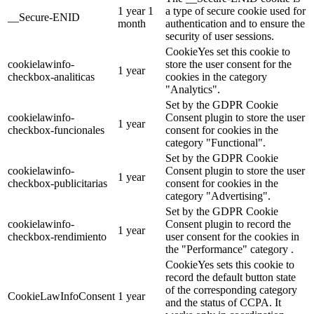
1 year 1
a type of secure cookie used for
__Secure-ENID
month
authentication and to ensure the
security of user sessions.
CookieYes set this cookie to
cookielawinfo-
store the user consent for the
1 year
checkbox-analiticas
cookies in the category
"Analytics".
Set by the GDPR Cookie
cookielawinfo-
Consent plugin to store the user
1 year
checkbox-funcionales
consent for cookies in the
category "Functional".
Set by the GDPR Cookie
cookielawinfo-
Consent plugin to store the user
1 year
checkbox-publicitarias
consent for cookies in the
category "Advertising".
Set by the GDPR Cookie
cookielawinfo-
Consent plugin to record the
1 year
checkbox-rendimiento
user consent for the cookies in
the "Performance" category .
CookieYes sets this cookie to
record the default button state
of the corresponding category
CookieLawInfoConsent
1 year
and the status of CCPA. It