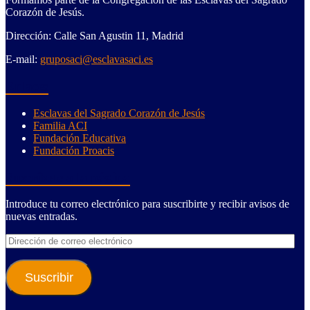
Corazón de Jesús.
Dirección: Calle San Agustin 11, Madrid
E-mail:
gruposaci@esclavasaci.es
Enlaces
Esclavas del Sagrado Corazón de Jesús
Familia ACI
Fundación Educativa
Fundación Proacis
Suscríbete a la página
Introduce tu correo electrónico para suscribirte y recibir avisos de
nuevas entradas.
Dirección
de
correo
electrónico
Suscribir