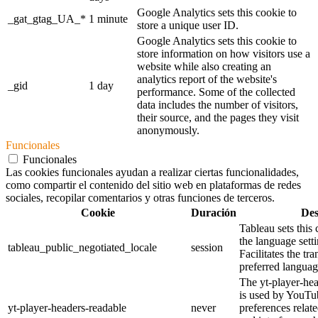
Google Analytics sets this cookie to
_gat_gtag_UA_*
1 minute
store a unique user ID.
Google Analytics sets this cookie to
store information on how visitors use a
website while also creating an
analytics report of the website's
_gid
1 day
performance. Some of the collected
data includes the number of visitors,
their source, and the pages they visit
anonymously.
Funcionales
Funcionales
Las cookies funcionales ayudan a realizar ciertas funcionalidades,
como compartir el contenido del sitio web en plataformas de redes
sociales, recopilar comentarios y otras funciones de terceros.
Cookie
Duración
Des
Tableau sets this
the language sett
tableau_public_negotiated_locale
session
Facilitates the tra
preferred language
The yt-player-he
is used by YouTub
yt-player-headers-readable
never
preferences relat