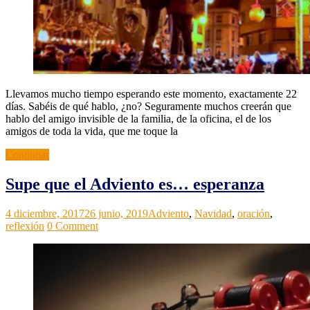
Llevamos mucho tiempo esperando este momento, exactamente 22
días. Sabéis de qué hablo, ¿no? Seguramente muchos creerán que
hablo del amigo invisible de la familia, de la oficina, el de los
amigos de toda la vida, que me toque la
Continuar
Supe que el Adviento es… esperanza
Grupos
Noticias
4 diciembre, 2017
,
26 junio, 2019
Adviento
,
Navidad
,
oración
,
ACI
Relectura
reflexión
0 Comment
de
la
vida