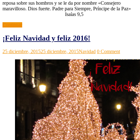
reposa sobre sus hombros y se le da por nombre «Consejero
maravilloso. Dios fuerte. Padre para Siempre, Príncipe de la Paz»
Isaías 9,5
Continuar
¡Feliz Navidad y feliz 2016!
Grupos
Noticias
25 diciembre, 2015
25 diciembre, 2015
Navidad
0 Comment
ACI