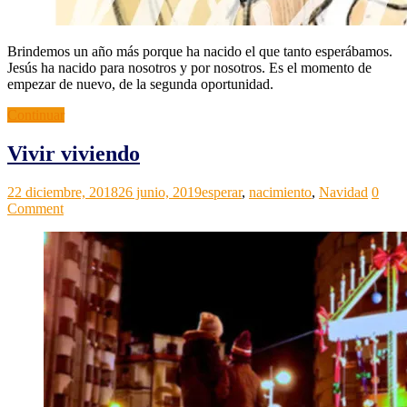
Brindemos un año más porque ha nacido el que tanto esperábamos.
Jesús ha nacido para nosotros y por nosotros. Es el momento de
empezar de nuevo, de la segunda oportunidad.
Continuar
Vivir viviendo
Grupos
Noticias
22 diciembre, 2018
,
26 junio, 2019
esperar
,
nacimiento
,
Navidad
0
ACI
Relectura
Comment
de
la
vida