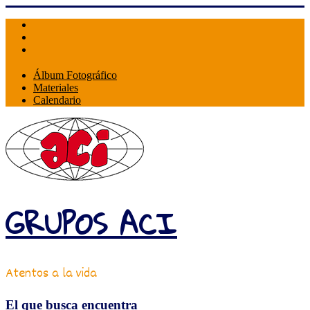
Skip
to
content
Álbum Fotográfico
Materiales
Calendario
GRUPOS ACI
Atentos a la vida
El que busca encuentra