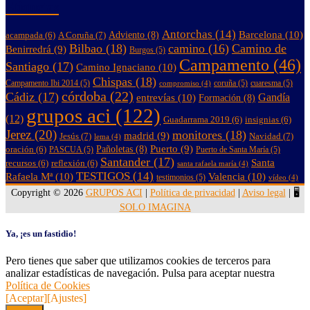
Etiquetas
Antorchas
(14)
Barcelona
(10)
A Coruña
(7)
Adviento
(8)
acampada
(6)
Bilbao
(18)
camino
(16)
Camino de
Benirredrá
(9)
Burgos
(5)
Campamento
(46)
Santiago
(17)
Camino Ignaciano
(10)
Chispas
(18)
Campamento Ibi 2014
(5)
coruña
(5)
cuaresma
(5)
compromiso
(4)
córdoba
(22)
Cádiz
(17)
entrevías
(10)
Gandía
Formación
(8)
grupos aci
(122)
(12)
Guadarrama 2019
(6)
insignias
(6)
Jerez
(20)
monitores
(18)
madrid
(9)
Jesús
(7)
Navidad
(7)
lema
(4)
Puerto
(9)
Pañoletas
(8)
oración
(6)
PASCUA
(5)
Puerto de Santa María
(5)
Santander
(17)
Santa
recursos
(6)
reflexión
(6)
santa rafaela maría
(4)
TESTIGOS
(14)
Rafaela Mª
(10)
Valencia
(10)
testimonios
(5)
vídeo
(4)
Copyright © 2026
GRUPOS ACI
|
Política de privacidad
|
Aviso legal
| 🖥️
SOLO IMAGINA
Ya, ¡es un fastidio!
Pero tienes que saber que utilizamos cookies de terceros para
analizar estadísticas de navegación. Pulsa para aceptar nuestra
Política de Cookies
[Aceptar]
[Ajustes]