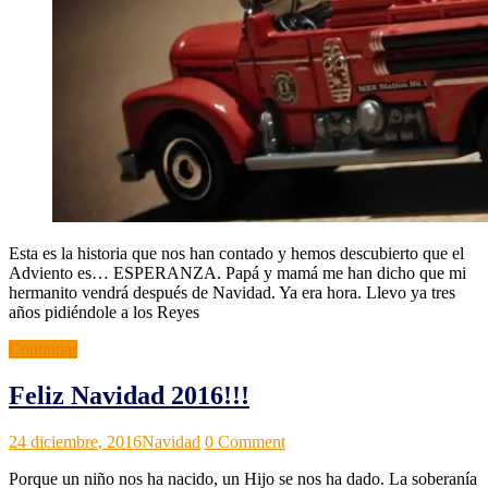
Esta es la historia que nos han contado y hemos descubierto que el
Adviento es… ESPERANZA. Papá y mamá me han dicho que mi
hermanito vendrá después de Navidad. Ya era hora. Llevo ya tres
años pidiéndole a los Reyes
Continuar
Feliz Navidad 2016!!!
Grupos
Noticias
24 diciembre, 2016
Navidad
0 Comment
ACI
Porque un niño nos ha nacido, un Hijo se nos ha dado. La soberanía