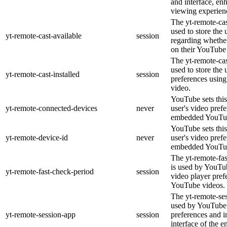
and interface, en
viewing experien
The yt-remote-cas
used to store the 
yt-remote-cast-available
session
regarding whether
on their YouTube 
The yt-remote-cas
used to store the 
yt-remote-cast-installed
session
preferences usi
video.
YouTube sets this
yt-remote-connected-devices
never
user's video pref
embedded YouTub
YouTube sets this
yt-remote-device-id
never
user's video pref
embedded YouTub
The yt-remote-fa
is used by YouTub
yt-remote-fast-check-period
session
video player pre
YouTube videos.
The yt-remote-ses
used by YouTube 
yt-remote-session-app
session
preferences and i
interface of the