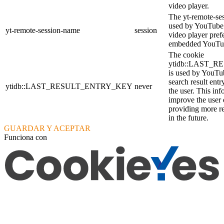
video player.
The yt-remote-se
used by YouTube t
yt-remote-session-name
session
video player pref
embedded YouTub
The cookie
ytidb::LAST_
is used by YouTube
search result entr
ytidb::LAST_RESULT_ENTRY_KEY
never
the user. This inf
improve the user
providing more re
in the future.
GUARDAR Y ACEPTAR
Funciona con