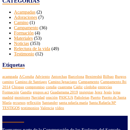
CATEGORÍAS
Acampadas
(2)
Adoraciones
(7)
Camino
(1)
Campamento
(36)
Formación
(4)
Materiales
(53)
Noticias
(353)
Relectura de la vida
(49)
Testimonio
(12)
Etiquetas
acampada
A Coruña
Adviento
Antorchas
Barcelona
Benirredrá
Bilbao
Burgos
camino
Camino de Santiago
Camino Ignaciano
Campamento
Campamento Ibi
2014
Chispas
compromiso
coruña
cuaresma
Cádiz
córdoba
entrevías
Formación
Gandía
grupos aci
Guadarrama 2019
insignias
Jerez
Jesús
lema
madrid
monitores
Navidad
oración
PASCUA
Pañoletas
Puerto
Puerto de Santa
María
recursos
reflexión
Santander
santa rafaela maría
Santa Rafaela Mª
TESTIGOS
testimonios
Valencia
vídeo
Contacto
Formamos parte de la Congregación de las Esclavas del Sagrado