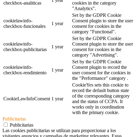
1 year
checkbox-analiticas
cookies in the category
"Analytics".
Set by the GDPR Cookie
cookielawinfo-
Consent plugin to store the user
1 year
checkbox-funcionales
consent for cookies in the
category "Functional".
Set by the GDPR Cookie
cookielawinfo-
Consent plugin to store the user
1 year
checkbox-publicitarias
consent for cookies in the
category "Advertising".
Set by the GDPR Cookie
cookielawinfo-
Consent plugin to record the
1 year
checkbox-rendimiento
user consent for the cookies in
the "Performance" category .
CookieYes sets this cookie to
record the default button state
of the corresponding category
CookieLawInfoConsent
1 year
and the status of CCPA. It
works only in coordination
with the primary cookie.
Publicitarias
Publicitarias
Las cookies publicitarias se utilizan para proporcionar a los
visitantes anuncios y campañas de marketing relevantes. Estas