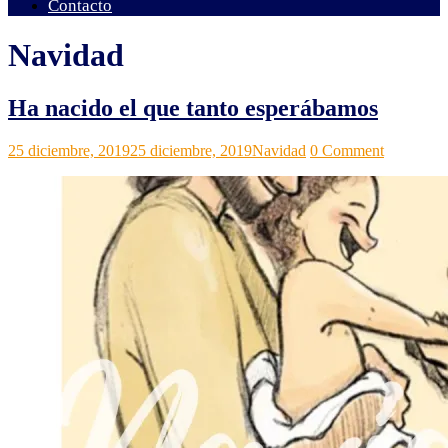
Contacto
Navidad
Ha nacido el que tanto esperábamos
Grupos
Noticias
25 diciembre, 2019
,
25 diciembre, 2019
Navidad
0 Comment
ACI
Relectura
de
la
vida