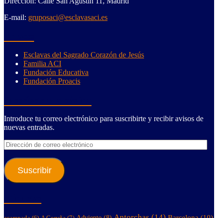
Dirección: Calle San Agustin 11, Madrid
E-mail:
gruposaci@esclavasaci.es
Enlaces
Esclavas del Sagrado Corazón de Jesús
Familia ACI
Fundación Educativa
Fundación Proacis
Suscríbete a la página
Introduce tu correo electrónico para suscribirte y recibir avisos de
nuevas entradas.
Dirección
de
correo
electrónico
Suscribir
Etiquetas
Antorchas
(14)
Barcelona
(10)
A Coruña
(7)
Adviento
(8)
acampada
(6)