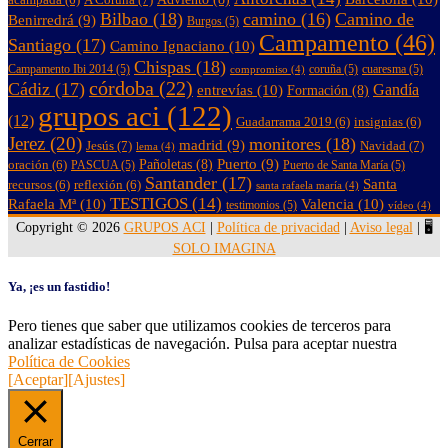
Bilbao
(18)
camino
(16)
Camino de
Benirredrá
(9)
Burgos
(5)
Campamento
(46)
Santiago
(17)
Camino Ignaciano
(10)
Chispas
(18)
Campamento Ibi 2014
(5)
coruña
(5)
cuaresma
(5)
compromiso
(4)
córdoba
(22)
Cádiz
(17)
entrevías
(10)
Gandía
Formación
(8)
grupos aci
(122)
(12)
Guadarrama 2019
(6)
insignias
(6)
Jerez
(20)
monitores
(18)
madrid
(9)
Jesús
(7)
Navidad
(7)
lema
(4)
Puerto
(9)
Pañoletas
(8)
oración
(6)
PASCUA
(5)
Puerto de Santa María
(5)
Santander
(17)
Santa
recursos
(6)
reflexión
(6)
santa rafaela maría
(4)
TESTIGOS
(14)
Rafaela Mª
(10)
Valencia
(10)
testimonios
(5)
vídeo
(4)
Copyright © 2026
GRUPOS ACI
|
Política de privacidad
|
Aviso legal
| 🖥️
SOLO IMAGINA
Ya, ¡es un fastidio!
Pero tienes que saber que utilizamos cookies de terceros para
analizar estadísticas de navegación. Pulsa para aceptar nuestra
Política de Cookies
[Aceptar]
[Ajustes]
Cerrar