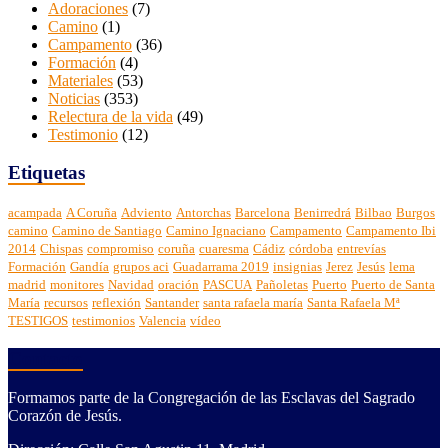
Adoraciones
(7)
Camino
(1)
Campamento
(36)
Formación
(4)
Materiales
(53)
Noticias
(353)
Relectura de la vida
(49)
Testimonio
(12)
Etiquetas
acampada
A Coruña
Adviento
Antorchas
Barcelona
Benirredrá
Bilbao
Burgos
camino
Camino de Santiago
Camino Ignaciano
Campamento
Campamento Ibi
2014
Chispas
compromiso
coruña
cuaresma
Cádiz
córdoba
entrevías
Formación
Gandía
grupos aci
Guadarrama 2019
insignias
Jerez
Jesús
lema
madrid
monitores
Navidad
oración
PASCUA
Pañoletas
Puerto
Puerto de Santa
María
recursos
reflexión
Santander
santa rafaela maría
Santa Rafaela Mª
TESTIGOS
testimonios
Valencia
vídeo
Contacto
Formamos parte de la Congregación de las Esclavas del Sagrado
Corazón de Jesús.