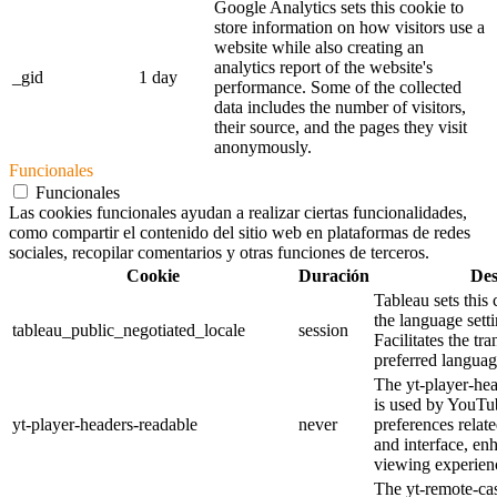
Google Analytics sets this cookie to
store information on how visitors use a
website while also creating an
analytics report of the website's
_gid
1 day
performance. Some of the collected
data includes the number of visitors,
their source, and the pages they visit
anonymously.
Funcionales
Funcionales
Las cookies funcionales ayudan a realizar ciertas funcionalidades,
como compartir el contenido del sitio web en plataformas de redes
sociales, recopilar comentarios y otras funciones de terceros.
Cookie
Duración
Des
Tableau sets this
the language sett
tableau_public_negotiated_locale
session
Facilitates the tra
preferred language
The yt-player-he
is used by YouTub
yt-player-headers-readable
never
preferences relat
and interface, en
viewing experien
The yt-remote-cas