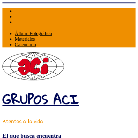
Skip
to
content
Álbum Fotográfico
Materiales
Calendario
GRUPOS ACI
Atentos a la vida
El que busca encuentra