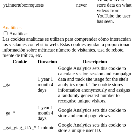
yt.innertube::requests
never
store data on what
videos from
YouTube the user
has seen.
Analíticas
Analíticas
Las cookies analíticas se utilizan para comprender cómo interactúan
los visitantes con el sitio web. Estas cookies ayudan a proporcionar
información sobre métricas: número de visitantes, tasa de rebote,
fuente de tráfico, etc.
Cookie
Duración
Descripción
Google Analytics sets this cookie to
calculate visitor, session and campaign
1 year 1
data and track site usage for the site's
_ga
month 4
analytics report. The cookie stores
days
information anonymously and assigns
a randomly generated number to
recognise unique visitors.
1 year 1
Google Analytics sets this cookie to
_ga_*
month 4
store and count page views.
days
Google Analytics sets this cookie to
_gat_gtag_UA_*
1 minute
store a unique user ID.