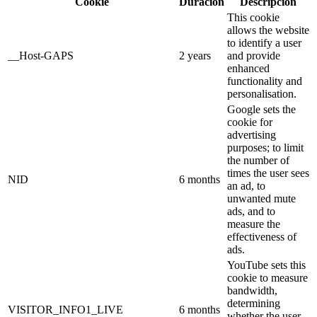
Cookie
Duración
Descripción
This cookie
allows the website
to identify a user
__Host-GAPS
2 years
and provide
enhanced
functionality and
personalisation.
Google sets the
cookie for
advertising
purposes; to limit
the number of
times the user sees
NID
6 months
an ad, to
unwanted mute
ads, and to
measure the
effectiveness of
ads.
YouTube sets this
cookie to measure
bandwidth,
determining
VISITOR_INFO1_LIVE
6 months
whether the user