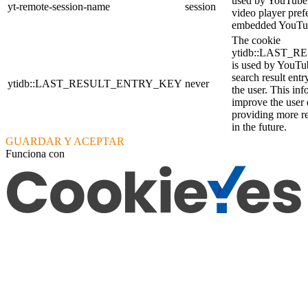
used by YouTube t
yt-remote-session-name
session
video player pref
embedded YouTub
The cookie
ytidb::LAST_
is used by YouTube
search result entr
ytidb::LAST_RESULT_ENTRY_KEY
never
the user. This inf
improve the user
providing more re
in the future.
GUARDAR Y ACEPTAR
Funciona con