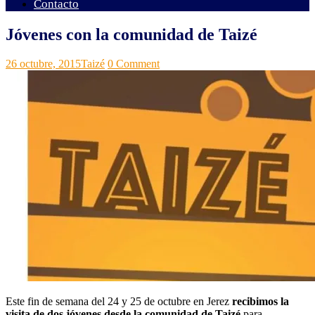
Contacto
Jóvenes con la comunidad de Taizé
Grupos
Noticias
26 octubre, 2015
Taizé
0 Comment
ACI
Este fin de semana del 24 y 25 de octubre en Jerez
recibimos la
visita de dos jóvenes desde la comunidad de Taizé
para