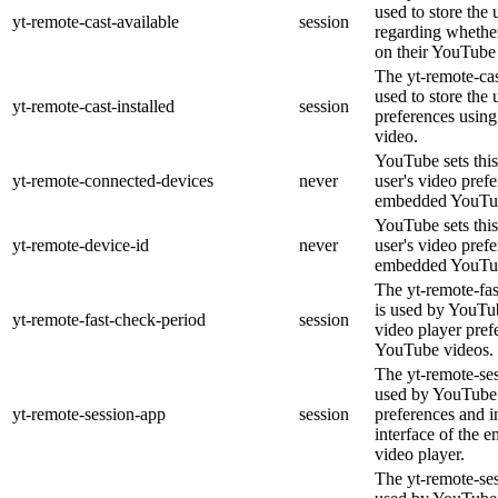
used to store the 
yt-remote-cast-available
session
regarding whether
on their YouTube 
The yt-remote-cas
used to store the 
yt-remote-cast-installed
session
preferences usi
video.
YouTube sets this
yt-remote-connected-devices
never
user's video pref
embedded YouTub
YouTube sets this
yt-remote-device-id
never
user's video pref
embedded YouTub
The yt-remote-fa
is used by YouTub
yt-remote-fast-check-period
session
video player pre
YouTube videos.
The yt-remote-ses
used by YouTube 
yt-remote-session-app
session
preferences and i
interface of the
video player.
The yt-remote-se