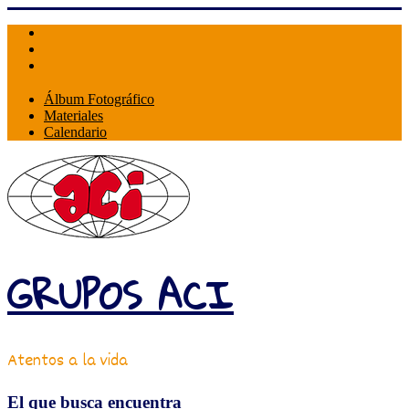
Skip
to
content
Álbum Fotográfico
Materiales
Calendario
GRUPOS ACI
Atentos a la vida
El que busca encuentra