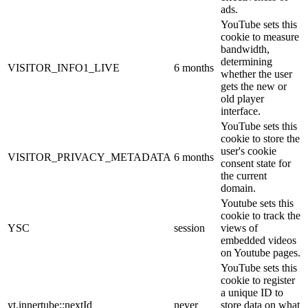
ads.
YouTube sets this
cookie to measure
bandwidth,
determining
VISITOR_INFO1_LIVE
6 months
whether the user
gets the new or
old player
interface.
YouTube sets this
cookie to store the
user's cookie
VISITOR_PRIVACY_METADATA
6 months
consent state for
the current
domain.
Youtube sets this
cookie to track the
YSC
session
views of
embedded videos
on Youtube pages.
YouTube sets this
cookie to register
a unique ID to
yt.innertube::nextId
never
store data on what