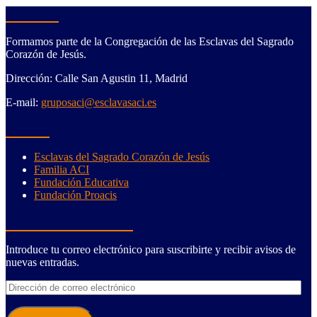
Contacto
Formamos parte de la Congregación de las Esclavas del Sagrado
Corazón de Jesús.
Dirección: Calle San Agustin 11, Madrid
E-mail:
gruposaci@esclavasaci.es
Enlaces
Esclavas del Sagrado Corazón de Jesús
Familia ACI
Fundación Educativa
Fundación Proacis
Suscríbete a la página
Introduce tu correo electrónico para suscribirte y recibir avisos de
nuevas entradas.
Dirección
de
correo