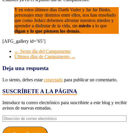
Y en estos últimos días Darth Vader y Jar Jar Binks,
personajes muy distintos entre ellos, nos han enseñado
que como Jedaci debemos afrontar nuestros miedos y
aprender a disfrutar de la vida, sin
miedo
a lo que
digan y lo que piensen los demás.
[AFG_gallery id=’65’]
←
Sexto día del Campamento
Últimos días de Campamento
→
Deja una respuesta
Lo siento, debes estar
conectado
para publicar un comentario.
SUSCRÍBETE A LA PÁGINA
Introduce tu correo electrónico para suscribirte a este blog y recibir
avisos de nuevas entradas.
Dirección
de
correo