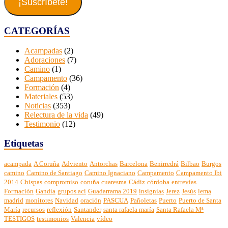
electrónico
¡Suscríbete!
CATEGORÍAS
Acampadas
(2)
Adoraciones
(7)
Camino
(1)
Campamento
(36)
Formación
(4)
Materiales
(53)
Noticias
(353)
Relectura de la vida
(49)
Testimonio
(12)
Etiquetas
acampada
A Coruña
Adviento
Antorchas
Barcelona
Benirredrá
Bilbao
Burgos
camino
Camino de Santiago
Camino Ignaciano
Campamento
Campamento Ibi
2014
Chispas
compromiso
coruña
cuaresma
Cádiz
córdoba
entrevías
Formación
Gandía
grupos aci
Guadarrama 2019
insignias
Jerez
Jesús
lema
madrid
monitores
Navidad
oración
PASCUA
Pañoletas
Puerto
Puerto de Santa
María
recursos
reflexión
Santander
santa rafaela maría
Santa Rafaela Mª
TESTIGOS
testimonios
Valencia
vídeo