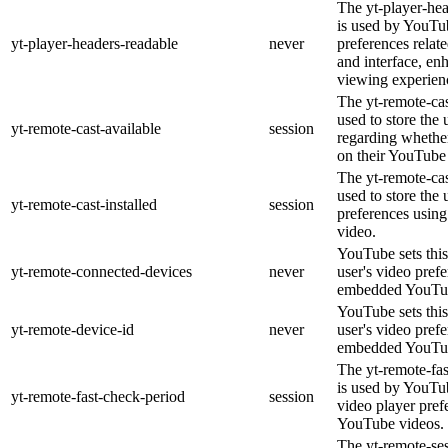
The yt-player-he
is used by YouTub
yt-player-headers-readable
never
preferences relat
and interface, en
viewing experien
The yt-remote-cas
used to store the 
yt-remote-cast-available
session
regarding whether
on their YouTube 
The yt-remote-cas
used to store the 
yt-remote-cast-installed
session
preferences usi
video.
YouTube sets this
yt-remote-connected-devices
never
user's video pref
embedded YouTub
YouTube sets this
yt-remote-device-id
never
user's video pref
embedded YouTub
The yt-remote-fa
is used by YouTub
yt-remote-fast-check-period
session
video player pre
YouTube videos.
The yt-remote-ses