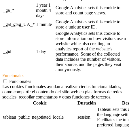
1 year 1
Google Analytics sets this cookie to
_ga_*
month 4
store and count page views.
days
Google Analytics sets this cookie to
_gat_gtag_UA_*
1 minute
store a unique user ID.
Google Analytics sets this cookie to
store information on how visitors use a
website while also creating an
analytics report of the website's
_gid
1 day
performance. Some of the collected
data includes the number of visitors,
their source, and the pages they visit
anonymously.
Funcionales
Funcionales
Las cookies funcionales ayudan a realizar ciertas funcionalidades,
como compartir el contenido del sitio web en plataformas de redes
sociales, recopilar comentarios y otras funciones de terceros.
Cookie
Duración
Des
Tableau sets this
the language sett
tableau_public_negotiated_locale
session
Facilitates the tra
preferred language