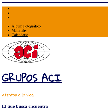
Skip
to
content
Álbum Fotográfico
Materiales
Calendario
GRUPOS ACI
Atentos a la vida
El que busca encuentra