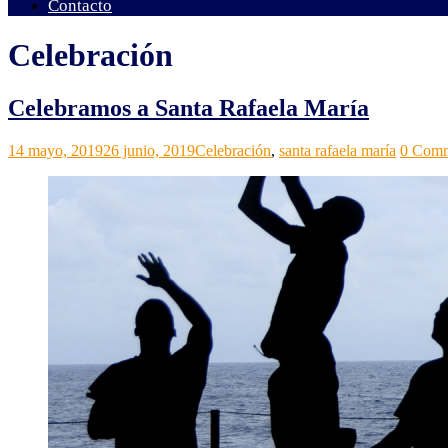
Contacto
Celebración
Celebramos a Santa Rafaela María
Grupos
Noticias
14 mayo, 2019
,
26 junio, 2019
Celebración
,
santa rafaela maría
0 Com
ACI
Relectura
de
la
vida