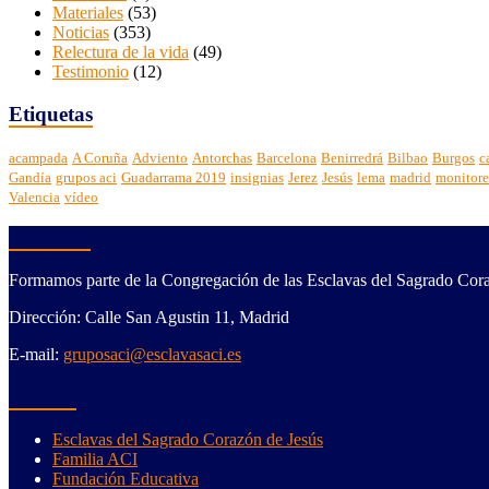
Materiales
(53)
Noticias
(353)
Relectura de la vida
(49)
Testimonio
(12)
Etiquetas
acampada
A Coruña
Adviento
Antorchas
Barcelona
Benirredrá
Bilbao
Burgos
c
Gandía
grupos aci
Guadarrama 2019
insignias
Jerez
Jesús
lema
madrid
monitore
Valencia
vídeo
Contacto
Formamos parte de la Congregación de las Esclavas del Sagrado Cora
Dirección: Calle San Agustin 11, Madrid
E-mail:
gruposaci@esclavasaci.es
Enlaces
Esclavas del Sagrado Corazón de Jesús
Familia ACI
Fundación Educativa