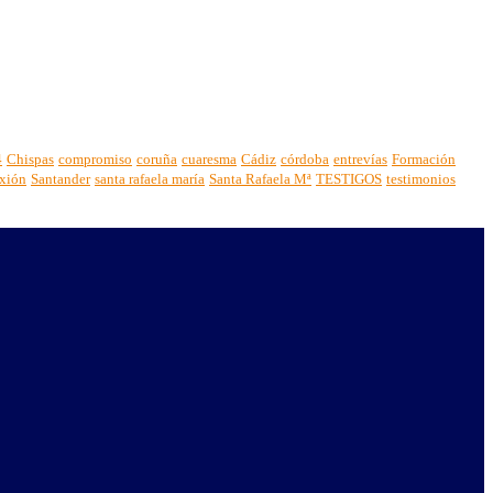
4
Chispas
compromiso
coruña
cuaresma
Cádiz
córdoba
entrevías
Formación
exión
Santander
santa rafaela maría
Santa Rafaela Mª
TESTIGOS
testimonios