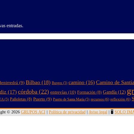
vas entradas.
Bilbao
(18)
camino
(16)
Camino de Santi
Benirredrá
(9)
Burgos
(5)
g
córdoba
(22)
diz
(17)
entrevías
(10)
Gandía
(12)
Formación
(8)
S
Puerto
(9)
Pañoletas
(8)
recursos
(6)
reflexión
(6)
UA
(5)
Puerto de Santa María
(5)
ight © 2026
GRUPOS ACI
|
Política de privacidad
|
Aviso legal
| 🖥️
SOLO IM