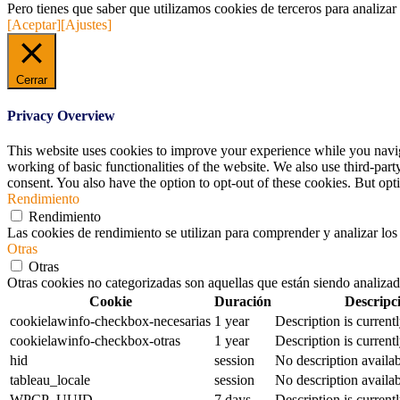
Pero tienes que saber que utilizamos cookies de terceros para analizar
[Aceptar]
[Ajustes]
Cerrar
Privacy Overview
This website uses cookies to improve your experience while you navigat
working of basic functionalities of the website. We also use third-pa
consent. You also have the option to opt-out of these cookies. But op
Rendimiento
Rendimiento
Las cookies de rendimiento se utilizan para comprender y analizar los 
Otras
Otras
Otras cookies no categorizadas son aquellas que están siendo analizad
Cookie
Duración
Descripc
cookielawinfo-checkbox-necesarias
1 year
Description is currentl
cookielawinfo-checkbox-otras
1 year
Description is currentl
hid
session
No description availab
tableau_locale
session
No description availab
WPCP_UUID
7 days
Description is currentl