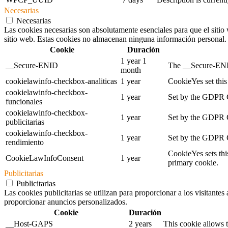
Necesarias
Necesarias
Las cookies necesarias son absolutamente esenciales para que el sitio 
sitio web. Estas cookies no almacenan ninguna información personal.
Cookie
Duración
1 year 1
__Secure-ENID
The __Secure-ENID 
month
cookielawinfo-checkbox-analiticas
1 year
CookieYes set this 
cookielawinfo-checkbox-
1 year
Set by the GDPR Co
funcionales
cookielawinfo-checkbox-
1 year
Set by the GDPR Co
publicitarias
cookielawinfo-checkbox-
1 year
Set by the GDPR Co
rendimiento
CookieYes sets thi
CookieLawInfoConsent
1 year
primary cookie.
Publicitarias
Publicitarias
Las cookies publicitarias se utilizan para proporcionar a los visitante
proporcionar anuncios personalizados.
Cookie
Duración
__Host-GAPS
2 years
This cookie allows t