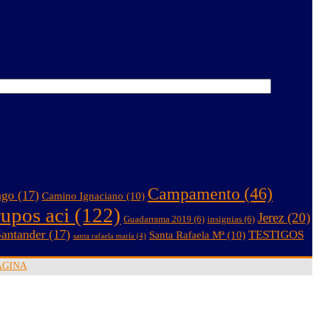
Campamento
(46)
ago
(17)
Camino Ignaciano
(10)
rupos aci
(122)
Jerez
(20)
Guadarrama 2019
(6)
insignias
(6)
antander
(17)
TESTIGOS
Santa Rafaela Mª
(10)
santa rafaela maría
(4)
AGINA