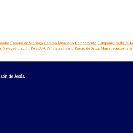
amino
Camino de Santiago
Camino Ignaciano
Campamento
Campamento Ibi 201
s
Navidad
oración
PASCUA
Pañoletas
Puerto
Puerto de Santa María
recursos
refl
zón de Jesús.