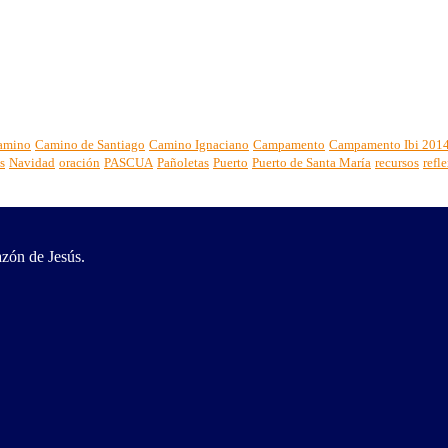
amino
Camino de Santiago
Camino Ignaciano
Campamento
Campamento Ibi 201
s
Navidad
oración
PASCUA
Pañoletas
Puerto
Puerto de Santa María
recursos
refl
zón de Jesús.