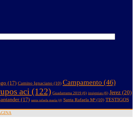
Campamento
(46)
ago
(17)
Camino Ignaciano
(10)
rupos aci
(122)
Jerez
(20)
Guadarrama 2019
(6)
insignias
(6)
antander
(17)
TESTIGOS
Santa Rafaela Mª
(10)
santa rafaela maría
(4)
AGINA