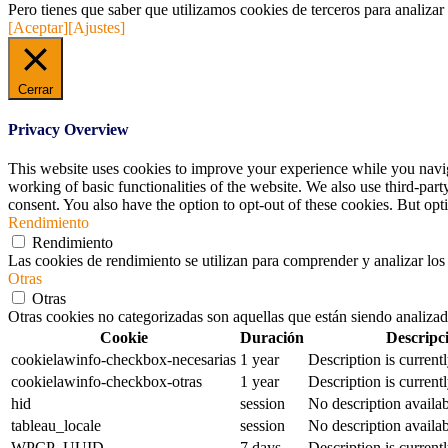
Pero tienes que saber que utilizamos cookies de terceros para analizar
[Aceptar]
[Ajustes]
Cerrar
Privacy Overview
This website uses cookies to improve your experience while you navigat
working of basic functionalities of the website. We also use third-pa
consent. You also have the option to opt-out of these cookies. But op
Rendimiento
Rendimiento
Las cookies de rendimiento se utilizan para comprender y analizar los 
Otras
Otras
Otras cookies no categorizadas son aquellas que están siendo analizad
Cookie
Duración
Descripc
cookielawinfo-checkbox-necesarias
1 year
Description is currentl
cookielawinfo-checkbox-otras
1 year
Description is currentl
hid
session
No description availab
tableau_locale
session
No description availab
WPCP_UUID
7 days
Description is currentl