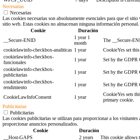
Necesarias
Necesarias
Las cookies necesarias son absolutamente esenciales para que el sitio 
sitio web. Estas cookies no almacenan ninguna información personal.
Cookie
Duración
1 year 1
__Secure-ENID
The __Secure-ENID 
month
cookielawinfo-checkbox-analiticas
1 year
CookieYes set this 
cookielawinfo-checkbox-
1 year
Set by the GDPR Co
funcionales
cookielawinfo-checkbox-
1 year
Set by the GDPR Co
publicitarias
cookielawinfo-checkbox-
1 year
Set by the GDPR Co
rendimiento
CookieYes sets thi
CookieLawInfoConsent
1 year
primary cookie.
Publicitarias
Publicitarias
Las cookies publicitarias se utilizan para proporcionar a los visitante
proporcionar anuncios personalizados.
Cookie
Duración
__Host-GAPS
2 years
This cookie allows t