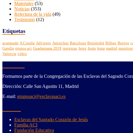
Materiales
(53)
Noticias
(353)
Relectura de la vida
(49)
Testimonio
(12)
Etiquetas
acampada
A Coruña
Adviento
Antorchas
Barcelona
Benirredrá
Bilbao
Burgos
c
Gandía
grupos aci
Guadarrama 2019
insignias
Jerez
Jesús
lema
madrid
monitore
Valencia
vídeo
Contacto
Formamos parte de la Congregación de las Esclavas del Sagrado Cora
Dirección: Calle San Agustin 11, Madrid
E-mail:
gruposaci@esclavasaci.es
Enlaces
Esclavas del Sagrado Corazón de Jesús
Familia ACI
Fundación Educativa