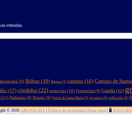
vas entradas.
Bilbao
(18)
camino
(16)
Camino de Santi
Benirredrá
(9)
Burgos
(5)
g
córdoba
(22)
diz
(17)
entrevías
(10)
Gandía
(12)
Formación
(8)
S
Puerto
(9)
Pañoletas
(8)
recursos
(6)
reflexión
(6)
UA
(5)
Puerto de Santa María
(5)
ight © 2026
GRUPOS ACI
|
Política de privacidad
|
Aviso legal
| 🖥️
SOLO IM