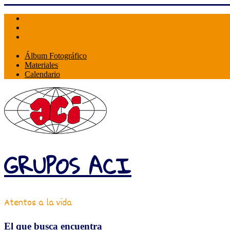
Skip
to
content
Álbum Fotográfico
Materiales
Calendario
GRUPOS ACI
Atentos a la vida
El que busca encuentra