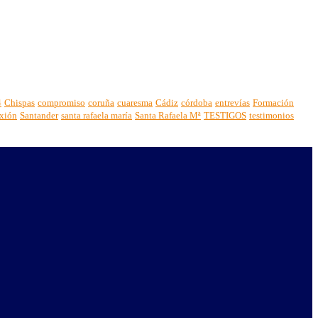
4
Chispas
compromiso
coruña
cuaresma
Cádiz
córdoba
entrevías
Formación
exión
Santander
santa rafaela maría
Santa Rafaela Mª
TESTIGOS
testimonios