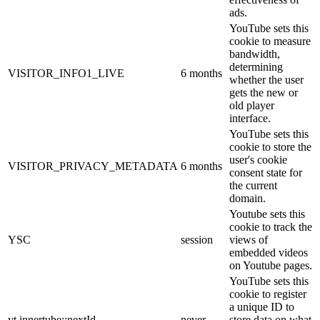
ads.
YouTube sets this
cookie to measure
bandwidth,
determining
VISITOR_INFO1_LIVE
6 months
whether the user
gets the new or
old player
interface.
YouTube sets this
cookie to store the
user's cookie
VISITOR_PRIVACY_METADATA
6 months
consent state for
the current
domain.
Youtube sets this
cookie to track the
YSC
session
views of
embedded videos
on Youtube pages.
YouTube sets this
cookie to register
a unique ID to
yt.innertube::nextId
never
store data on what