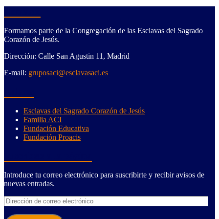
Contacto
Formamos parte de la Congregación de las Esclavas del Sagrado
Corazón de Jesús.
Dirección: Calle San Agustin 11, Madrid
E-mail:
gruposaci@esclavasaci.es
Enlaces
Esclavas del Sagrado Corazón de Jesús
Familia ACI
Fundación Educativa
Fundación Proacis
Suscríbete a la página
Introduce tu correo electrónico para suscribirte y recibir avisos de
nuevas entradas.
Dirección
de
correo