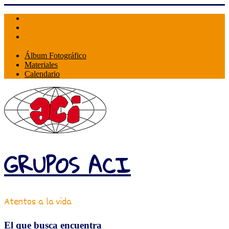
Skip
to
content
Álbum Fotográfico
Materiales
Calendario
GRUPOS ACI
Atentos a la vida
El que busca encuentra