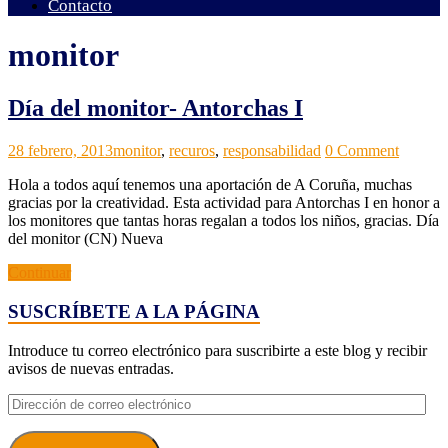
Contacto
monitor
Día del monitor- Antorchas I
Grupos
Materiales
28 febrero, 2013
monitor
,
recuros
,
responsabilidad
0 Comment
ACI
Hola a todos aquí tenemos una aportación de A Coruña, muchas
gracias por la creatividad. Esta actividad para Antorchas I en honor a
los monitores que tantas horas regalan a todos los niños, gracias. Día
del monitor (CN) Nueva
Continuar
SUSCRÍBETE A LA PÁGINA
Introduce tu correo electrónico para suscribirte a este blog y recibir
avisos de nuevas entradas.
Dirección
de
correo