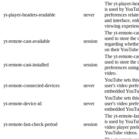
The yt-player-he
is used by YouTub
yt-player-headers-readable
never
preferences relat
and interface, en
viewing experien
The yt-remote-cas
used to store the 
yt-remote-cast-available
session
regarding whether
on their YouTube 
The yt-remote-cas
used to store the 
yt-remote-cast-installed
session
preferences usi
video.
YouTube sets this
yt-remote-connected-devices
never
user's video pref
embedded YouTub
YouTube sets this
yt-remote-device-id
never
user's video pref
embedded YouTub
The yt-remote-fa
is used by YouTub
yt-remote-fast-check-period
session
video player pre
YouTube videos.