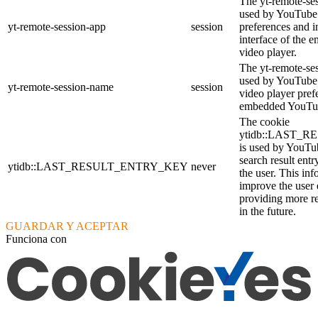
The yt-remote-ses
used by YouTube 
yt-remote-session-app
session
preferences and i
interface of the
video player.
The yt-remote-se
used by YouTube t
yt-remote-session-name
session
video player pref
embedded YouTub
The cookie
ytidb::LAST_
is used by YouTube
search result entr
ytidb::LAST_RESULT_ENTRY_KEY
never
the user. This inf
improve the user
providing more re
in the future.
GUARDAR Y ACEPTAR
Funciona con