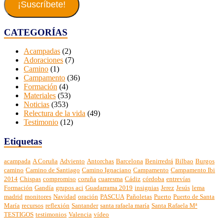
electrónico
¡Suscríbete!
CATEGORÍAS
Acampadas
(2)
Adoraciones
(7)
Camino
(1)
Campamento
(36)
Formación
(4)
Materiales
(53)
Noticias
(353)
Relectura de la vida
(49)
Testimonio
(12)
Etiquetas
acampada
A Coruña
Adviento
Antorchas
Barcelona
Benirredrá
Bilbao
Burgos
camino
Camino de Santiago
Camino Ignaciano
Campamento
Campamento Ibi
2014
Chispas
compromiso
coruña
cuaresma
Cádiz
córdoba
entrevías
Formación
Gandía
grupos aci
Guadarrama 2019
insignias
Jerez
Jesús
lema
madrid
monitores
Navidad
oración
PASCUA
Pañoletas
Puerto
Puerto de Santa
María
recursos
reflexión
Santander
santa rafaela maría
Santa Rafaela Mª
TESTIGOS
testimonios
Valencia
vídeo