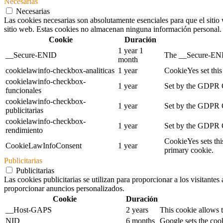
Necesarias
Necesarias
Las cookies necesarias son absolutamente esenciales para que el sitio 
sitio web. Estas cookies no almacenan ninguna información personal.
Cookie
Duración
1 year 1
__Secure-ENID
The __Secure-ENID 
month
cookielawinfo-checkbox-analiticas
1 year
CookieYes set this 
cookielawinfo-checkbox-
1 year
Set by the GDPR Co
funcionales
cookielawinfo-checkbox-
1 year
Set by the GDPR Co
publicitarias
cookielawinfo-checkbox-
1 year
Set by the GDPR Co
rendimiento
CookieYes sets thi
CookieLawInfoConsent
1 year
primary cookie.
Publicitarias
Publicitarias
Las cookies publicitarias se utilizan para proporcionar a los visitante
proporcionar anuncios personalizados.
Cookie
Duración
__Host-GAPS
2 years
This cookie allows t
NID
6 months
Google sets the cook