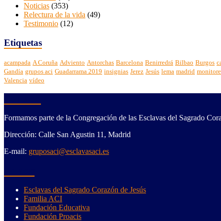
Noticias
(353)
Relectura de la vida
(49)
Testimonio
(12)
Etiquetas
acampada
A Coruña
Adviento
Antorchas
Barcelona
Benirredrá
Bilbao
Burgos
c
Gandía
grupos aci
Guadarrama 2019
insignias
Jerez
Jesús
lema
madrid
monitore
Valencia
vídeo
Contacto
Formamos parte de la Congregación de las Esclavas del Sagrado Cora
Dirección: Calle San Agustin 11, Madrid
E-mail:
gruposaci@esclavasaci.es
Enlaces
Esclavas del Sagrado Corazón de Jesús
Familia ACI
Fundación Educativa
Fundación Proacis