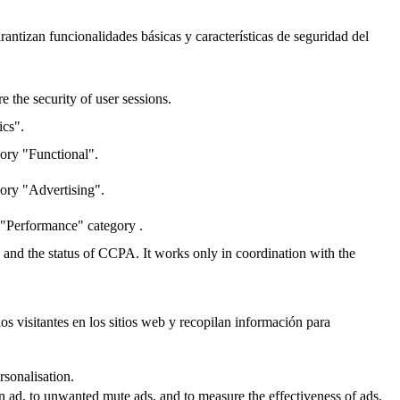
antizan funcionalidades básicas y características de seguridad del
 the security of user sessions.
ics".
gory "Functional".
gory "Advertising".
 "Performance" category .
y and the status of CCPA. It works only in coordination with the
os visitantes en los sitios web y recopilan información para
rsonalisation.
an ad, to unwanted mute ads, and to measure the effectiveness of ads.