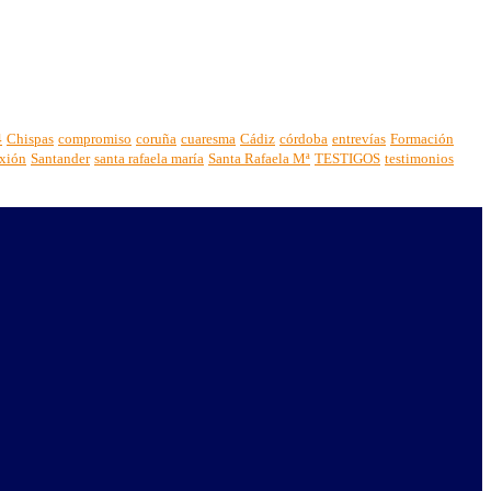
4
Chispas
compromiso
coruña
cuaresma
Cádiz
córdoba
entrevías
Formación
exión
Santander
santa rafaela maría
Santa Rafaela Mª
TESTIGOS
testimonios