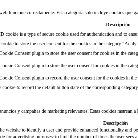
web funcione correctamente. Esta categoría solo incluye cookies que gar
Descripción
cookie is a type of secure cookie used for authentication and to ensure
cookie to store the user consent for the cookies in the category "Analyt
okie Consent plugin to store the user consent for cookies in the cate
okie Consent plugin to store the user consent for cookies in the cate
okie Consent plugin to record the user consent for the cookies in the
s cookie to record the default button state of the corresponding categor
s anuncios y campañas de marketing relevantes. Estas cookies rastrean a l
Descripción
he website to identify a user and provide enhanced functionality and pe
ie for advertising purposes; to limit the number of times the user sees 