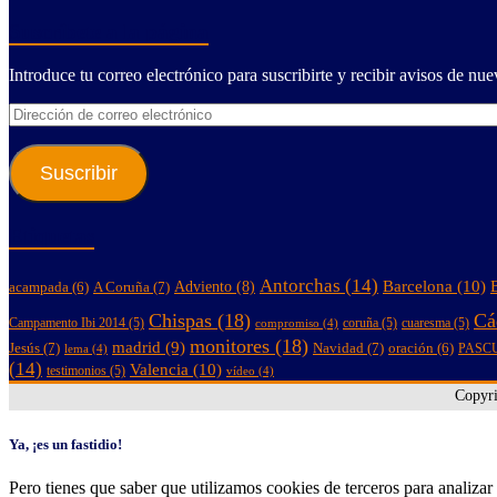
Suscríbete a la página
Introduce tu correo electrónico para suscribirte y recibir avisos de nue
Dirección
de
correo
electrónico
Suscribir
Etiquetas
Antorchas
(14)
Barcelona
(10)
A Coruña
(7)
Adviento
(8)
acampada
(6)
Chispas
(18)
Cá
Campamento Ibi 2014
(5)
coruña
(5)
cuaresma
(5)
compromiso
(4)
monitores
(18)
madrid
(9)
Jesús
(7)
Navidad
(7)
oración
(6)
PASC
lema
(4)
(14)
Valencia
(10)
testimonios
(5)
vídeo
(4)
Copyr
Ya, ¡es un fastidio!
Pero tienes que saber que utilizamos cookies de terceros para analizar