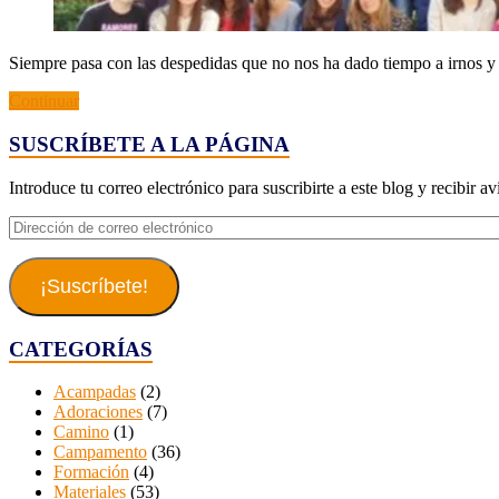
Siempre pasa con las despedidas que no nos ha dado tiempo a irnos y 
Continuar
SUSCRÍBETE A LA PÁGINA
Introduce tu correo electrónico para suscribirte a este blog y recibir a
Dirección
de
correo
electrónico
¡Suscríbete!
CATEGORÍAS
Acampadas
(2)
Adoraciones
(7)
Camino
(1)
Campamento
(36)
Formación
(4)
Materiales
(53)