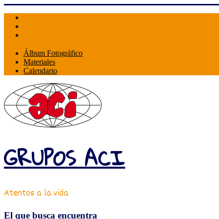
Skip
to
content
Álbum Fotográfico
Materiales
Calendario
GRUPOS ACI
Atentos a la vida
El que busca encuentra