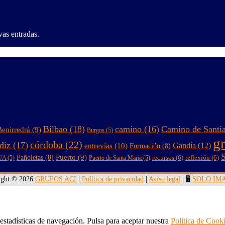
vas entradas.
Bilbao
(18)
camino
(16)
Camino de Santi
Benirredrá
(9)
Burgos
(5)
g
córdoba
(22)
diz
(17)
entrevías
(10)
Gandía
(12)
Formación
(8)
S
Puerto
(9)
Pañoletas
(8)
recursos
(6)
reflexión
(6)
UA
(5)
Puerto de Santa María
(5)
ight © 2026
GRUPOS ACI
|
Política de privacidad
|
Aviso legal
| 🖥️
SOLO IM
 estadísticas de navegación. Pulsa para aceptar nuestra
Política de Cook