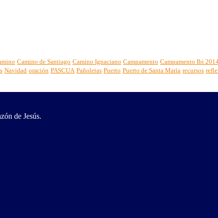
amino
Camino de Santiago
Camino Ignaciano
Campamento
Campamento Ibi 201
s
Navidad
oración
PASCUA
Pañoletas
Puerto
Puerto de Santa María
recursos
refl
zón de Jesús.