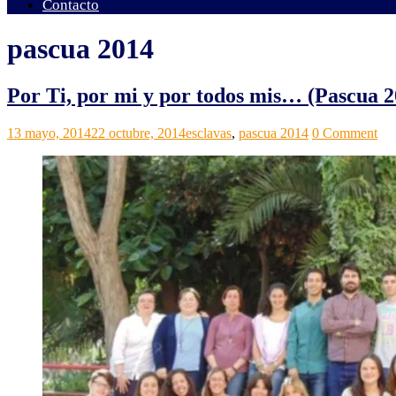
Contacto
pascua 2014
Por Ti, por mi y por todos mis… (Pascua 2
Grupos
Noticias
13 mayo, 2014
22 octubre, 2014
esclavas
,
pascua 2014
0 Comment
ACI