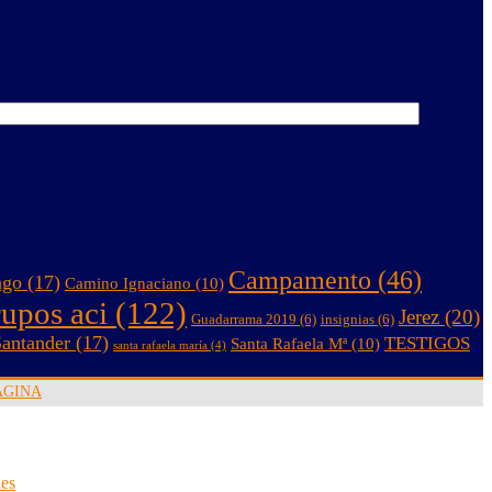
Campamento
(46)
ago
(17)
Camino Ignaciano
(10)
rupos aci
(122)
Jerez
(20)
Guadarrama 2019
(6)
insignias
(6)
antander
(17)
TESTIGOS
Santa Rafaela Mª
(10)
santa rafaela maría
(4)
AGINA
ies